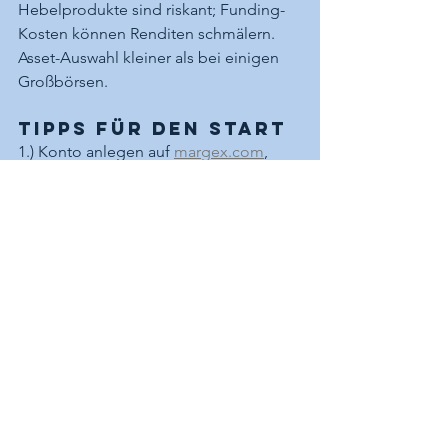
Hebelprodukte sind riskant; Funding-
Kosten können Renditen schmälern.
Asset-Auswahl kleiner als bei einigen 
Großbörsen.
Tipps für den Start
1.) Konto anlegen auf 
margex.com
, 
2FA aktivieren und Sicherheits-
Einstellungen prüfen.
2.) Mit kleinem Kapital starten und Stop-
Loss konsequent nutzen.
3.) Funding Rate, Margin-
Anforderungen und Liquidationspreis 
verstehen.
4.) Gebührenstruktur und Limits 
verinnerlichen.
5.) Strategie dokumentieren und 
Ergebnisse regelmäßig auswerten.