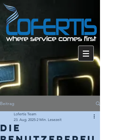
Beitrag
Lofertis Team
23. Aug. 2025
2 Min. Lesezeit
Die
benutzerfreu