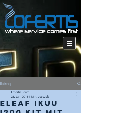
Beitrag
Lofertis Team
25. Jan. 2018
1 Min. Lesezeit
Eleaf iKuu
i200 Kit mit