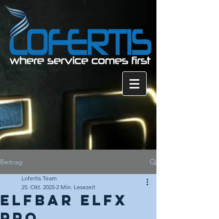
Beitrag
Lofertis Team
25. Okt. 2025
2 Min. Lesezeit
Elfbar elfx
pro