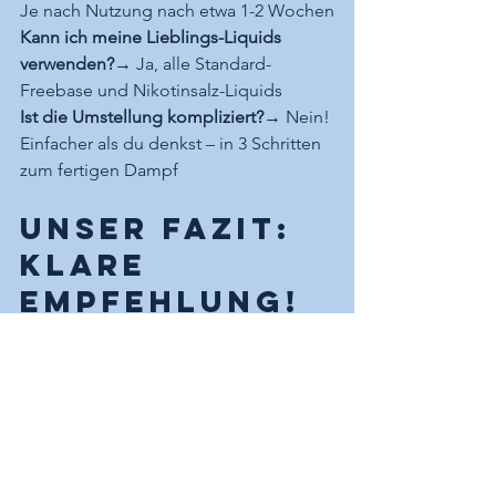
Je nach Nutzung nach etwa 1-2 Wochen
Kann ich meine Lieblings-Liquids 
verwenden?
→ Ja, alle Standard-
Freebase und Nikotinsalz-Liquids
Ist die Umstellung kompliziert?
→ Nein! 
Einfacher als du denkst – in 3 Schritten 
zum fertigen Dampf
Unser Fazit: 
Klare 
Empfehlung!
Die 
Elfbar ELFX PRO
 ist mehr als nur 
eine E-Zigarette – sie ist eine 
sinnvolle 
Investition
 in eine nachhaltigere Dampf-
Zukunft. Wer die 
Qualität von Elfbar
schätzt, aber nicht länger Einweg-
Geräte nutzen möchte, findet hier die 
perfekte Alternative
.