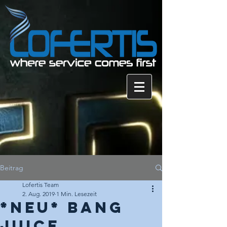
Beitrag
Lofertis Team
2. Aug. 2019
1 Min. Lesezeit
*NEU* Bang
Juice