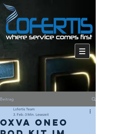
Beitrag
Lofertis Team
3. Feb.
3 Min. Lesezeit
OXVA ONEO
Pod Kit im