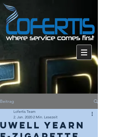
Beitrag
Lofertis Team
2. Jan. 2020
2 Min. Lesezeit
UWELL yearn
e-Zigarette